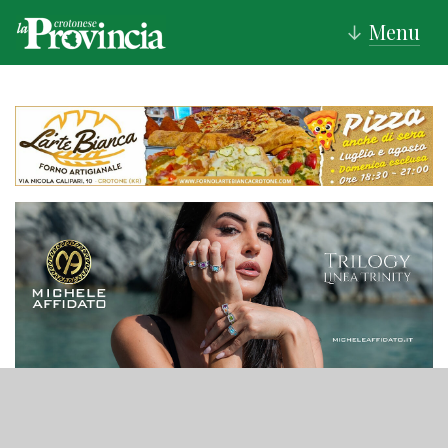
Menu
↓