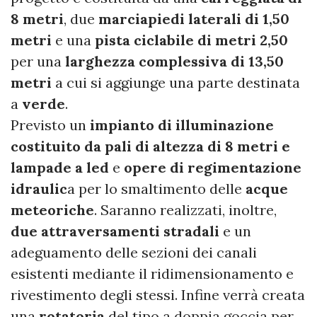
8 metri
, due
marciapiedi laterali di 1,50
metri
e una
pista ciclabile di metri 2,50
per una
larghezza complessiva di 13,50
metri
a cui si aggiunge una parte destinata
a
verde
.
Previsto un
impianto di illuminazione
costituito da pali di altezza di 8 metri e
lampade a led
e
opere di regimentazione
idraulic
a per lo smaltimento delle
acque
meteoriche
. Saranno realizzati, inoltre,
due attraversamenti stradali
e un
adeguamento delle sezioni dei canali
esistenti mediante il ridimensionamento e
rivestimento degli stessi. Infine verrà creata
una
rotatoria
del tipo a doppia goccia per