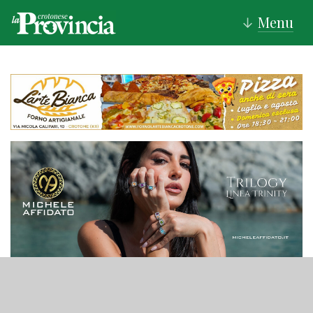
Menu
↓