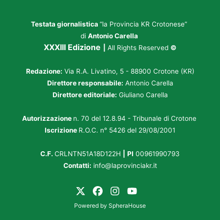
Testata giornalistica
“la Provincia KR Crotonese”
di
Antonio Carella
XXXIII Edizione
|
All Rights Reserved
©
Redazione:
Via R.A. Livatino, 5 - 88900 Crotone (KR)
Direttore responsabile:
Antonio Carella
Direttore editoriale:
Giuliano Carella
Autorizzazione
n. 70 del 12.8.94 - Tribunale di Crotone
Iscrizione
R.O.C. n° 5426 del 29/08/2001
C.F.
CRLNTN51A18D122H
|
PI
00961990793
Contatti:
info@laprovinciakr.it
Powered by
SpheraHouse