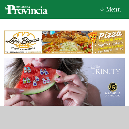
Menu
↓