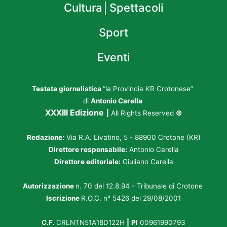
Cultura│Spettacoli
Sport
Eventi
Testata giornalistica
“la Provincia KR Crotonese”
di
Antonio Carella
XXXIII Edizione
|
All Rights Reserved
©
Redazione:
Via R.A. Livatino, 5 - 88900 Crotone (KR)
Direttore responsabile:
Antonio Carella
Direttore editoriale:
Giuliano Carella
Autorizzazione
n. 70 del 12.8.94 - Tribunale di Crotone
Iscrizione
R.O.C. n° 5426 del 29/08/2001
C.F.
CRLNTN51A18D122H
|
PI
00961990793