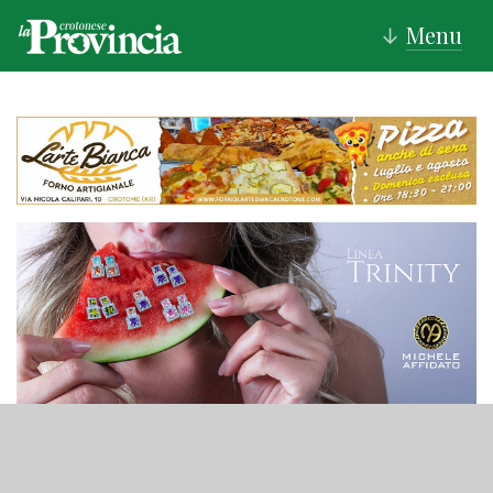
Menu
↓