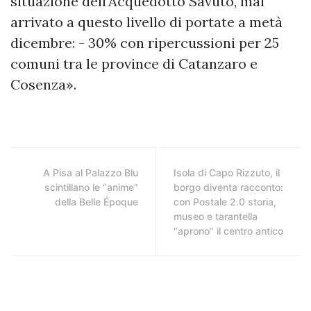
situazione dell'Acquedotto Savuto, mai
arrivato a questo livello di portate a metà
dicembre: - 30% con ripercussioni per 25
comuni tra le province di Catanzaro e
Cosenza».
A Pisa al Palazzo Blu
Isola di Capo Rizzuto, il
scintillano le “anime”
borgo diventa racconto:
della Belle Époque
con Postale 2.0 storia,
museo e tarantella
“aprono” il centro antico