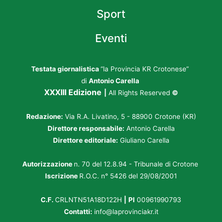
Sport
Eventi
Testata giornalistica
“la Provincia KR Crotonese”
di
Antonio Carella
XXXIII Edizione
|
All Rights Reserved
©
Redazione:
Via R.A. Livatino, 5 - 88900 Crotone (KR)
Direttore responsabile:
Antonio Carella
Direttore editoriale:
Giuliano Carella
Autorizzazione
n. 70 del 12.8.94 - Tribunale di Crotone
Iscrizione
R.O.C. n° 5426 del 29/08/2001
C.F.
CRLNTN51A18D122H
|
PI
00961990793
Contatti:
info@laprovinciakr.it