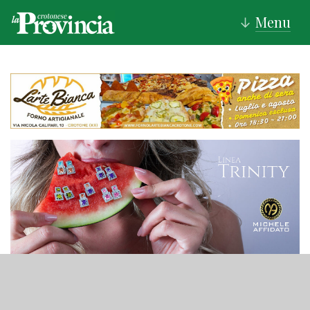
Menu
↓