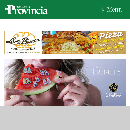
Menu
↓