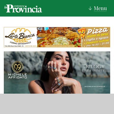
Menu
↓