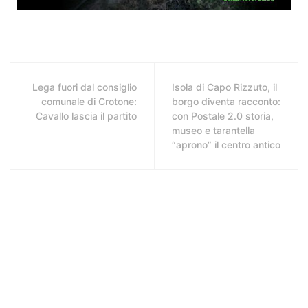
Lega fuori dal consiglio
Isola di Capo Rizzuto, il
comunale di Crotone:
borgo diventa racconto:
Cavallo lascia il partito
con Postale 2.0 storia,
museo e tarantella
“aprono” il centro antico