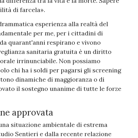
la differenza tra la vita e la morte. Sapere
lità di farcela».
a drammatica esperienza alla realtà del
ndamentale per me, per i cittadini di
da quarant'anni respirano e vivono
veglianza sanitaria gratuita è un diritto
orale irrinunciabile. Non possiamo
solo chi ha i soldi per pagarsi gli screening
istono dinamiche di maggioranza o di
ovato il sostegno unanime di tutte le forze
ione approvata
una situazione ambientale di estrema
tudio Sentieri e dalla recente relazione