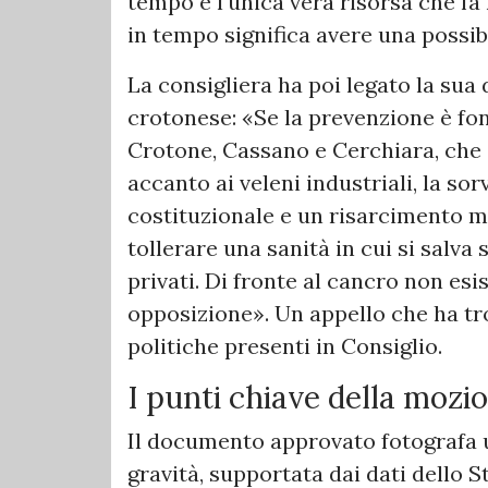
tempo è l'unica vera risorsa che fa 
in tempo significa avere una possibi
​La consigliera ha poi legato la su
crotonese: ​«Se la prevenzione è fo
Crotone, Cassano e Cerchiara, che 
accanto ai veleni industriali, la sor
costituzionale e un risarcimento m
tollerare una sanità in cui si salva 
privati. Di fronte al cancro non es
opposizione». ​Un appello che ha tr
politiche presenti in Consiglio.
​I punti chiave della moz
​Il documento approvato fotografa 
gravità, supportata dai dati dello S