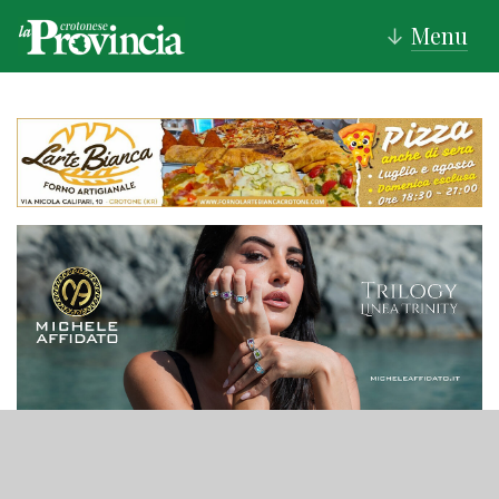
Menu
↓