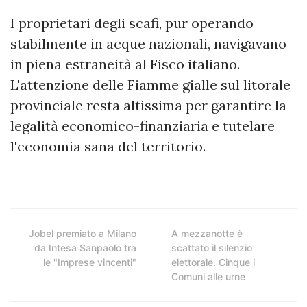
I proprietari degli scafi, pur operando
stabilmente in acque nazionali, navigavano
in piena estraneità al Fisco italiano.
L'attenzione delle Fiamme gialle sul litorale
provinciale resta altissima per garantire la
legalità economico-finanziaria e tutelare
l'economia sana del territorio.
Jobel premiato a Milano
A mezzanotte è
da Intesa Sanpaolo tra
scattato il silenzio
le "Imprese vincenti"
elettorale. Cinque i
Comuni alle urne