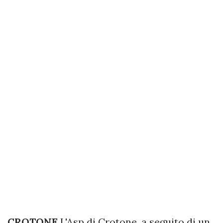
CROTONE
L'Asp di Crotone, a seguito di un