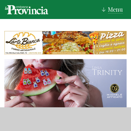
Menu
↓