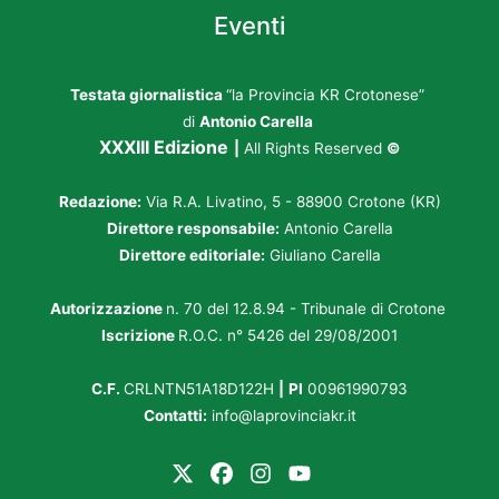
Eventi
Testata giornalistica
“la Provincia KR Crotonese”
di
Antonio Carella
XXXIII Edizione
|
All Rights Reserved
©
Redazione:
Via R.A. Livatino, 5 - 88900 Crotone (KR)
Direttore responsabile:
Antonio Carella
Direttore editoriale:
Giuliano Carella
Autorizzazione
n. 70 del 12.8.94 - Tribunale di Crotone
Iscrizione
R.O.C. n° 5426 del 29/08/2001
C.F.
CRLNTN51A18D122H
|
PI
00961990793
Contatti:
info@laprovinciakr.it