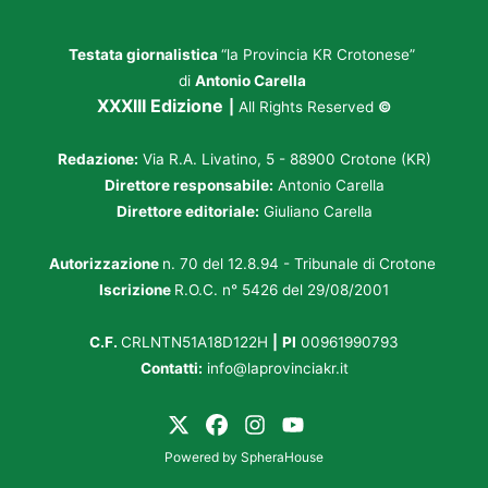
Testata giornalistica
“la Provincia KR Crotonese”
di
Antonio Carella
XXXIII Edizione
|
All Rights Reserved
©
Redazione:
Via R.A. Livatino, 5 - 88900 Crotone (KR)
Direttore responsabile:
Antonio Carella
Direttore editoriale:
Giuliano Carella
Autorizzazione
n. 70 del 12.8.94 - Tribunale di Crotone
Iscrizione
R.O.C. n° 5426 del 29/08/2001
C.F.
CRLNTN51A18D122H
|
PI
00961990793
Contatti:
info@laprovinciakr.it
Powered by
SpheraHouse