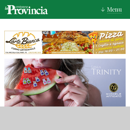
Menu
↓