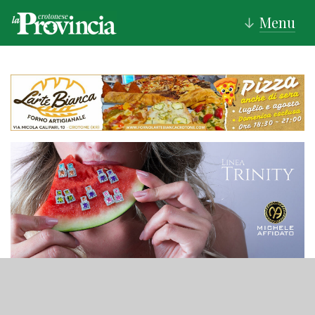
Menu
↓