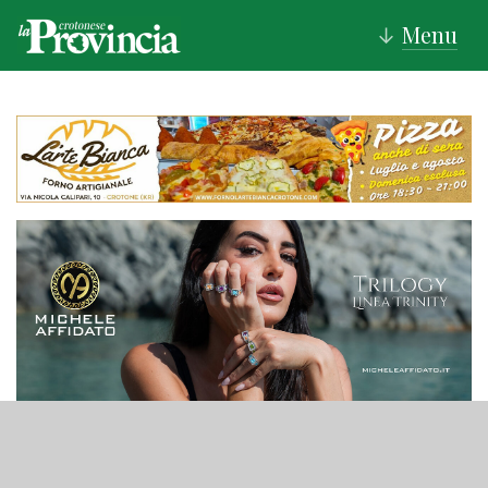
Menu
↓