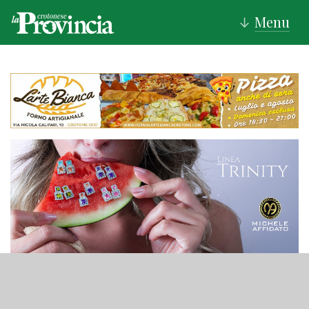
Menu
↓