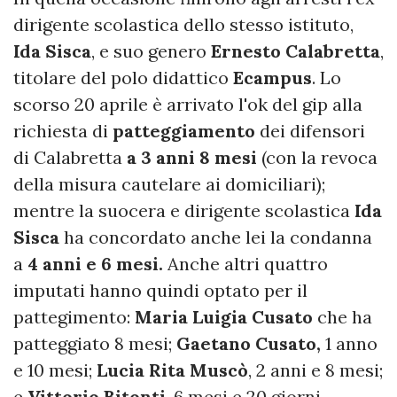
dirigente scolastica dello stesso istituto,
Ida Sisca
, e suo genero
Ernesto Calabretta
,
titolare del polo didattico
Ecampus
. Lo
scorso 20 aprile è arrivato l'ok del gip alla
richiesta di
patteggiamento
dei difensori
di Calabretta
a 3 anni 8 mesi
(con la revoca
della misura cautelare ai domiciliari);
mentre la suocera e dirigente scolastica
Ida
Sisca
ha concordato anche lei la condanna
a
4 anni e 6 mesi.
Anche altri quattro
imputati hanno quindi optato per il
pattegimento:
Maria Luigia Cusato
che ha
patteggiato 8 mesi;
Gaetano Cusato,
1 anno
e 10 mesi;
Lucia Rita Muscò
, 2 anni e 8 mesi;
e
Vittorio Bitonti
, 6 mesi e 20 giorni.