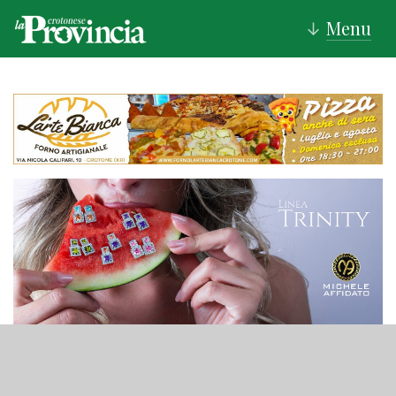
Menu
↓