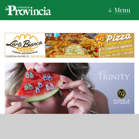
Menu
↓