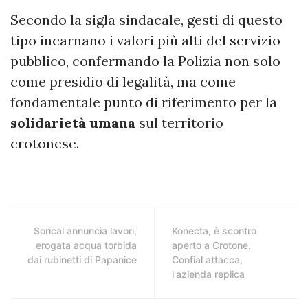
Secondo la sigla sindacale, gesti di questo
tipo incarnano i valori più alti del servizio
pubblico, confermando la Polizia non solo
come presidio di legalità, ma come
fondamentale punto di riferimento per la
solidarietà umana
sul territorio
crotonese.
Sorical annuncia lavori,
Konecta, è scontro
erogata acqua torbida
aperto a Crotone.
dai rubinetti di Papanice
Confial attacca,
l'azienda replica