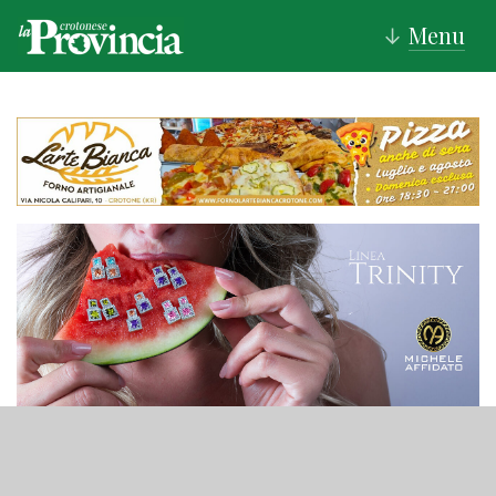
Menu
↓