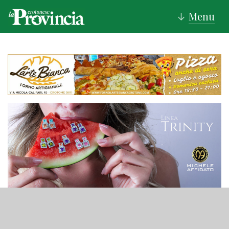
Menu
↓