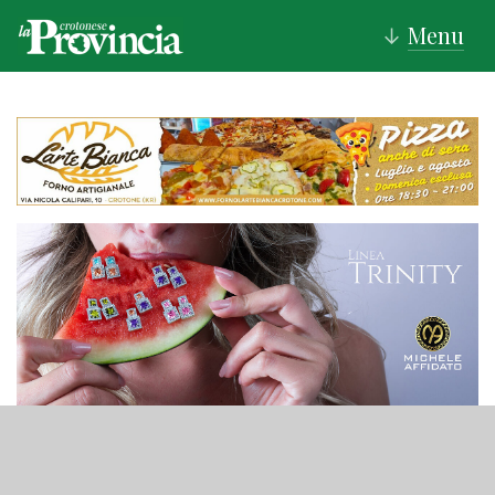
Menu
↓