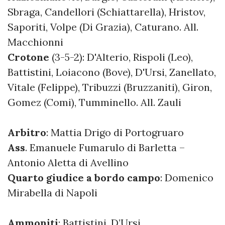
Sbraga, Candellori (Schiattarella), Hristov,
Saporiti, Volpe (Di Grazia), Caturano. All.
Macchionni
Crotone
(3-5-2): D'Alterio, Rispoli (Leo),
Battistini, Loiacono (Bove), D'Ursi, Zanellato,
Vitale (Felippe), Tribuzzi (Bruzzaniti), Giron,
Gomez (Comi), Tumminello. All. Zauli
Arbitro
: Mattia Drigo di Portogruaro
Ass
. Emanuele Fumarulo di Barletta –
Antonio Aletta di Avellino
Quarto giudice a bordo campo
: Domenico
Mirabella di Napoli
Ammoniti
: Battistini, D’Ursi