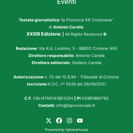
Eventi
Testata giornalistica
“la Provincia KR Crotonese”
di
Antonio Carella
XXXIII Edizione
|
All Rights Reserved
©
Redazione:
Via R.A. Livatino, 5 - 88900 Crotone (KR)
Direttore responsabile:
Antonio Carella
Direttore editoriale:
Giuliano Carella
Autorizzazione
n. 70 del 12.8.94 - Tribunale di Crotone
Iscrizione
R.O.C. n° 5426 del 29/08/2001
C.F.
CRLNTN51A18D122H
|
PI
00961990793
Contatti:
info@laprovinciakr.it
Powered by
SpheraHouse