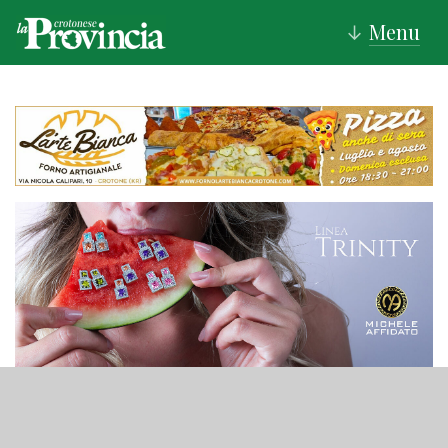
Menu
↓