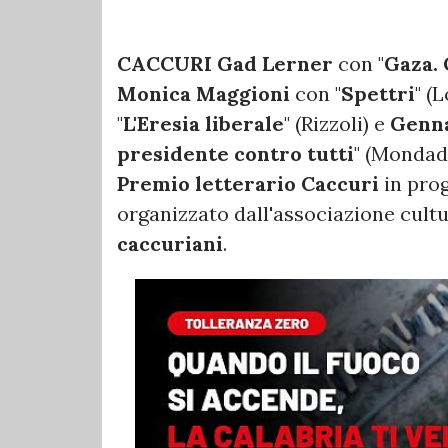
CACCURI Gad Lerner
con "
Gaza. 
Monica Maggioni
con "
Spettri
" (
"
L'Eresia liberale
" (Rizzoli) e
Genna
presidente contro tutti
" (Mondado
Premio letterario Caccuri
in pr
organizzato dall'associazione cult
caccuriani
.