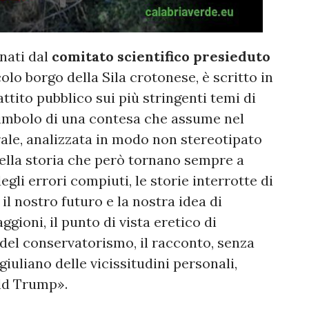
onati dal
comitato scientifico presieduto
ccolo borgo della Sila crotonese, è scritto in
attito pubblico sui più stringenti temi di
 simbolo di una contesa che assume nel
le, analizzata in modo non stereotipato
della storia che però tornano sempre a
egli errori compiuti, le storie interrotte di
l nostro futuro e la nostra idea di
ioni, il punto di vista eretico di
i del conservatorismo, il racconto, senza
iuliano delle vicissitudini personali,
ald Trump».