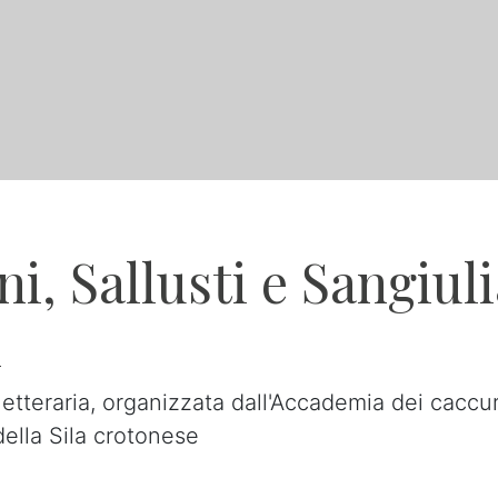
, Sallusti e Sangiulia
i
teraria, organizzata dall'Accademia dei caccurian
ella Sila crotonese