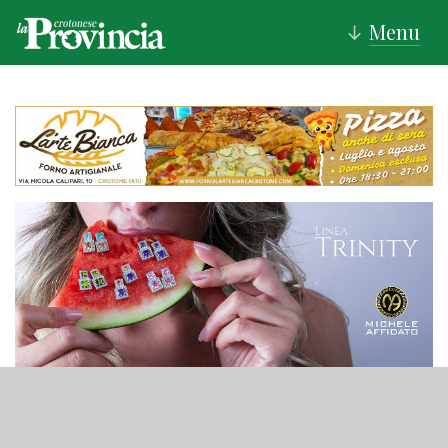
Menu
↓