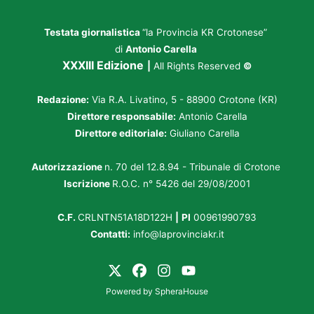
Testata giornalistica
“la Provincia KR Crotonese”
di
Antonio Carella
XXXIII Edizione
|
All Rights Reserved
©
Redazione:
Via R.A. Livatino, 5 - 88900 Crotone (KR)
Direttore responsabile:
Antonio Carella
Direttore editoriale:
Giuliano Carella
Autorizzazione
n. 70 del 12.8.94 - Tribunale di Crotone
Iscrizione
R.O.C. n° 5426 del 29/08/2001
C.F.
CRLNTN51A18D122H
|
PI
00961990793
Contatti:
info@laprovinciakr.it
Powered by
SpheraHouse