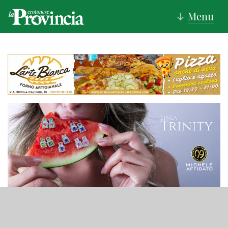
Menu
↓