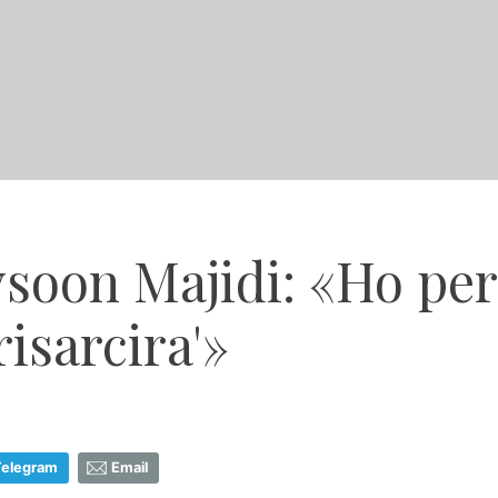
ysoon Majidi: «Ho per
risarcira'»
Telegram
Email