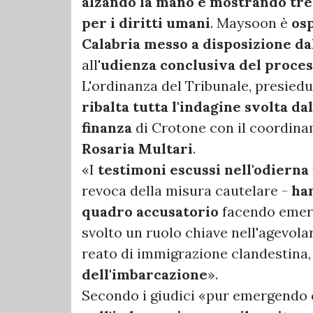
alzando la mano e mostrando tre
per i diritti umani
. Maysoon è
os
Calabria messo a disposizione da
all'
udienza conclusiva del proces
L'ordinanza del Tribunale, presiedu
ribalta tutta l'indagine svolta d
finanza
di Crotone con il coordina
Rosaria Multari
.
«I
testimoni escussi nell'odierna
revoca della misura cautelare -
han
quadro accusatorio
facendo emerg
svolto un ruolo chiave nell'agevola
reato di immigrazione clandestina,
dell'imbarcazione
».
Secondo i giudici «pur emergendo 