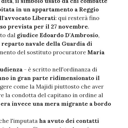
 dita
,
il simbolo usato da chi combatte
pitata in un appartamento a Reggio
ll'avvocato Liberati
: qui resterà fino
so prevista per il 27 novembre
.
to dal
giudice Edoardo D'Ambrosio
,
al reparto navale della Guardia di
mento del sostituto procuratore
Maria
 udienza
- è scritto nell'ordinanza di
no in gran parte ridimensionato il
ere come la Majidi piuttosto che aver
re la condotta del capitano in ordine al
era invece una mera migrante a bordo
che l'imputata
ha avuto dei contatti