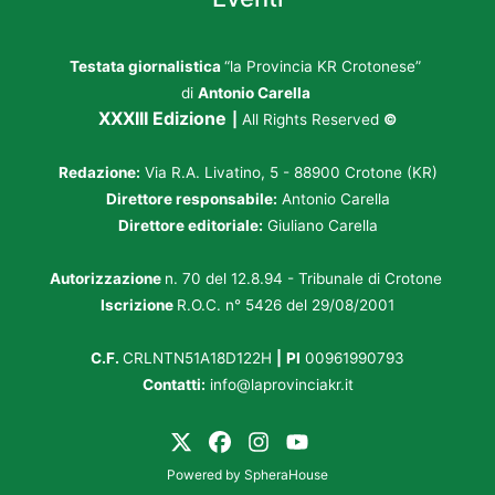
Testata giornalistica
“la Provincia KR Crotonese”
di
Antonio Carella
XXXIII Edizione
|
All Rights Reserved
©
Redazione:
Via R.A. Livatino, 5 - 88900 Crotone (KR)
Direttore responsabile:
Antonio Carella
Direttore editoriale:
Giuliano Carella
Autorizzazione
n. 70 del 12.8.94 - Tribunale di Crotone
Iscrizione
R.O.C. n° 5426 del 29/08/2001
C.F.
CRLNTN51A18D122H
|
PI
00961990793
Contatti:
info@laprovinciakr.it
Powered by
SpheraHouse