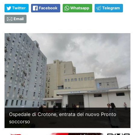
Twitter
Facebook
Whatsapp
Telegram
Email
Ospedale di Crotone, entrata del nuovo Pronto
soccorso