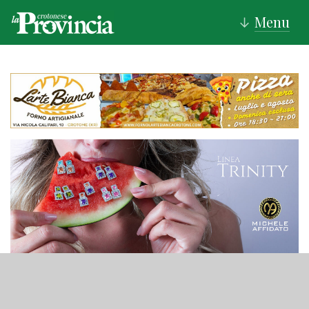
Menu
↓