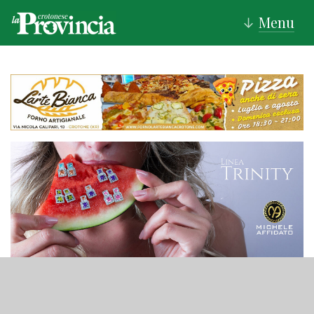
Menu
↓