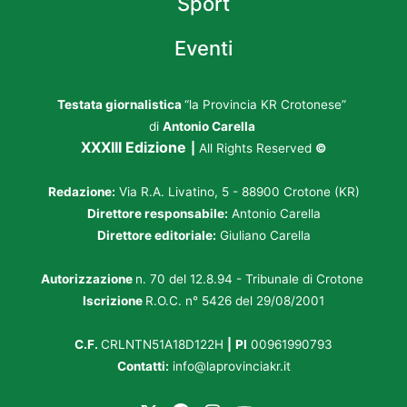
Sport
Eventi
Testata giornalistica
“la Provincia KR Crotonese”
di
Antonio Carella
XXXIII Edizione
|
All Rights Reserved
©
Redazione:
Via R.A. Livatino, 5 - 88900 Crotone (KR)
Direttore responsabile:
Antonio Carella
Direttore editoriale:
Giuliano Carella
Autorizzazione
n. 70 del 12.8.94 - Tribunale di Crotone
Iscrizione
R.O.C. n° 5426 del 29/08/2001
C.F.
CRLNTN51A18D122H
|
PI
00961990793
Contatti:
info@laprovinciakr.it