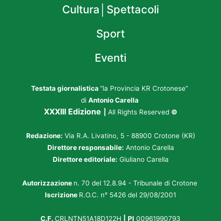
Cultura│Spettacoli
Sport
Eventi
Testata giornalistica
“la Provincia KR Crotonese”
di
Antonio Carella
XXXIII Edizione
|
All Rights Reserved
©
Redazione:
Via R.A. Livatino, 5 - 88900 Crotone (KR)
Direttore responsabile:
Antonio Carella
Direttore editoriale:
Giuliano Carella
Autorizzazione
n. 70 del 12.8.94 - Tribunale di Crotone
Iscrizione
R.O.C. n° 5426 del 29/08/2001
C.F.
CRLNTN51A18D122H
|
PI
00961990793