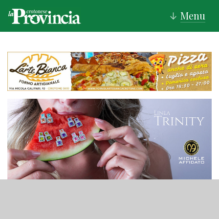
Menu
↓