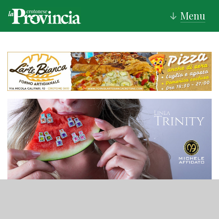
Menu
↓