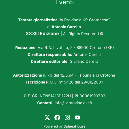
Eventi
Testata giornalistica
“la Provincia KR Crotonese”
di
Antonio Carella
XXXIII Edizione
|
All Rights Reserved
©
Redazione:
Via R.A. Livatino, 5 - 88900 Crotone (KR)
Direttore responsabile:
Antonio Carella
Direttore editoriale:
Giuliano Carella
Autorizzazione
n. 70 del 12.8.94 - Tribunale di Crotone
Iscrizione
R.O.C. n° 5426 del 29/08/2001
C.F.
CRLNTN51A18D122H
|
PI
00961990793
Contatti:
info@laprovinciakr.it
Powered by
SpheraHouse