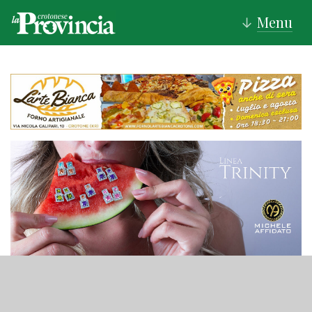
Menu
↓