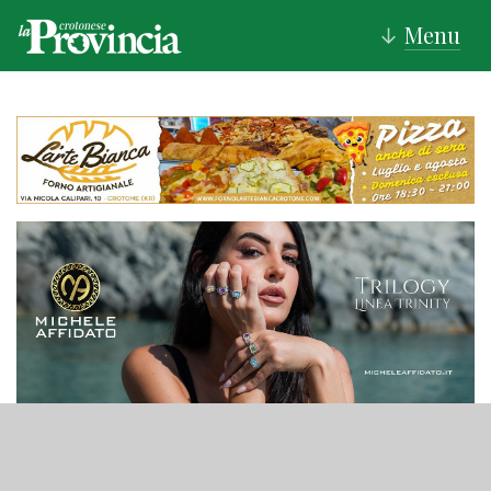
Menu
↓