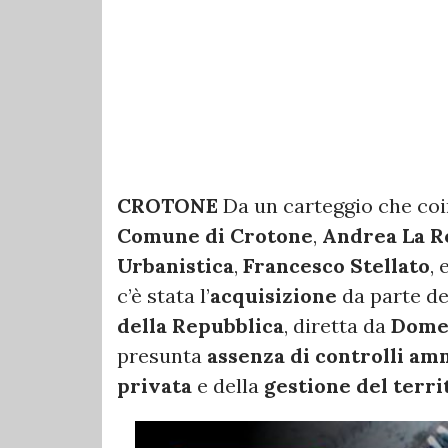
CROTONE
Da un carteggio che coi
Comune di Crotone
,
Andrea La R
Urbanistica
,
Francesco Stellato
, 
c’è stata l’
acquisizione
da parte deg
della Repubblica
, diretta da
Dome
presunta
assenza di controlli am
privata
e della
gestione del terri