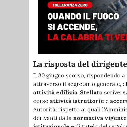
La risposta del dirigent
Il 30 giugno scorso, rispondendo a
attraverso il segretario generale, 
attività edilizia
,
Stellato
scrive: «
corso
attività istruttorie
e
accer
Autorità, rispetto ai quali l'Ammini
derivanti dalla
normativa vigente
istituzionale
e di tutela del regola