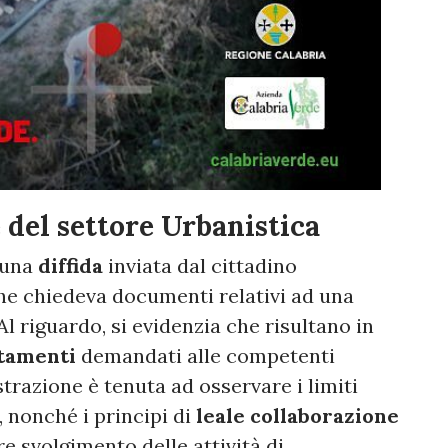
e del settore Urbanistica
 una
diffida
inviata dal cittadino
che chiedeva documenti relativi ad una
Al riguardo, si evidenzia che risultano in
tamenti
demandati alle competenti
strazione è tenuta ad osservare i limiti
, nonché i principi di
leale collaborazione
re svolgimento delle attività di