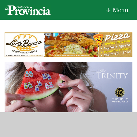
Menu
↓