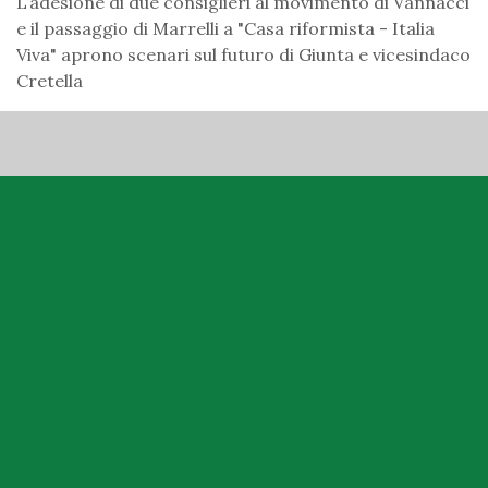
L’adesione di due consiglieri al movimento di Vannacci
e il passaggio di Marrelli a "Casa riformista - Italia
Viva" aprono scenari sul futuro di Giunta e vicesindaco
Cretella