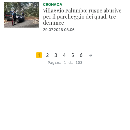
CRONACA
Villaggio Palumbo: ruspe abusive
per il parcheggio dei quad, tre
denunce
29.07.2026 08:06
1
2
3
4
5
6
→
Pagina 1 di 103