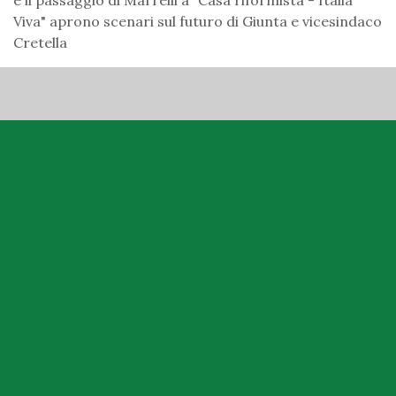
e il passaggio di Marrelli a "Casa riformista - Italia
Viva" aprono scenari sul futuro di Giunta e vicesindaco
Cretella