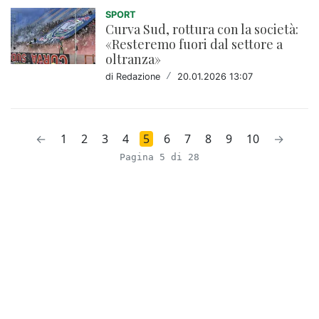
SPORT
Curva Sud, rottura con la società:
«Resteremo fuori dal settore a
oltranza»
di Redazione
/
20.01.2026 13:07
←
1
2
3
4
5
6
7
8
9
10
→
Pagina 5 di 28