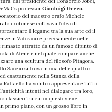
ura, dal presidente del Consorzio Jobel,
 DeMaCs professor
Gianluigi Greco
.
aboratorio del maestro orafo Michele
orafo crotonese coltivava l’idea di
presentare il legame tra la sua arte ed il
senze in Vaticano e precisamente nelle
è rimasto attratto da un famoso dipinto di
cuola di Atene e nel quale compare anche
lizzare una scultura del filosofo Pitagora.
ello Sanzio si trova in una delle quattro
 ed esattamente nella Stanza della
a Raffaello ha voluto rappresentare tutti i
l’antichità intenti nel dialogare tra loro,
io classico tra cui in questi viene
in primo piano, con un grosso libro in