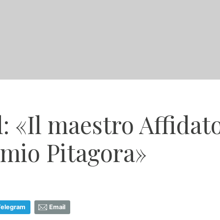
: «Il maestro Affidat
emio Pitagora»
Telegram
Email