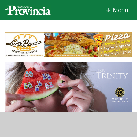
Menu
↓