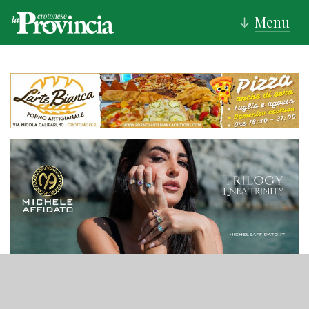
Menu
↓