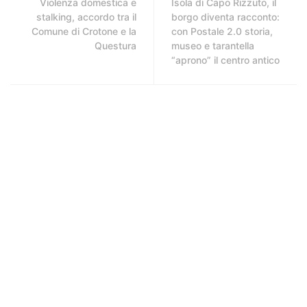
Violenza domestica e
Isola di Capo Rizzuto, il
stalking, accordo tra il
borgo diventa racconto:
Comune di Crotone e la
con Postale 2.0 storia,
Questura
museo e tarantella
“aprono” il centro antico