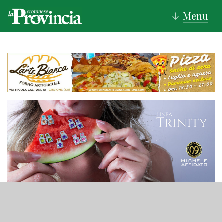
Menu
↓