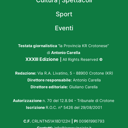
Cultura│Spettacoli
Sport
Eventi
Testata giornalistica
“la Provincia KR Crotonese”
di
Antonio Carella
XXXIII Edizione
|
All Rights Reserved
©
Redazione:
Via R.A. Livatino, 5 - 88900 Crotone (KR)
Direttore responsabile:
Antonio Carella
Direttore editoriale:
Giuliano Carella
Autorizzazione
n. 70 del 12.8.94 - Tribunale di Crotone
Iscrizione
R.O.C. n° 5426 del 29/08/2001
C.F.
CRLNTN51A18D122H
|
PI
00961990793