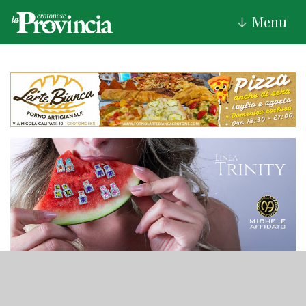
Menu
↓