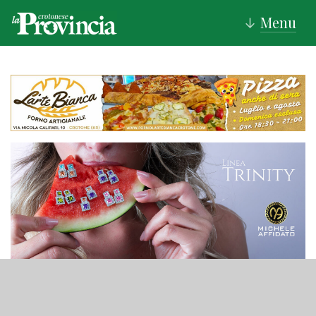
Menu
↓