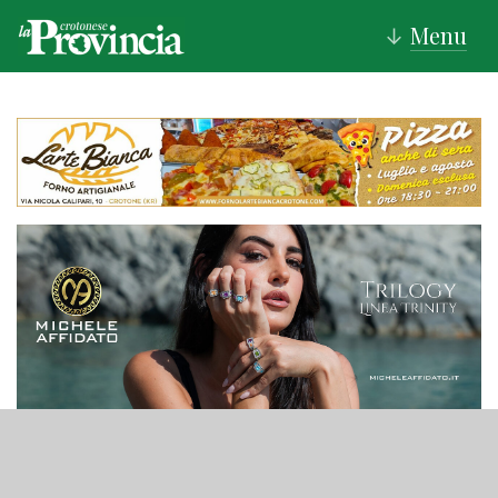
Menu
↓