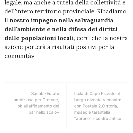
legale, ma anche a tutela della collettività e
dell'intero territorio provinciale. Ribadiamo
il
nostro impegno nella salvaguardia
dell'ambiente e nella difesa dei diritti
delle popolazioni locali
, certi che la nostra
azione porterà a risultati positivi per la
comunità».
Sacal: «Estate
Isola di Capo Rizzuto, il
ambiziosa per Crotone,
borgo diventa racconto:
ok all'affidamento del
con Postale 2.0 storia,
bar nello scalo»
museo e tarantella
“aprono” il centro antico