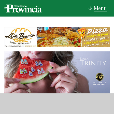
Menu
↓