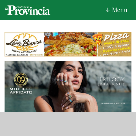
Menu
↓