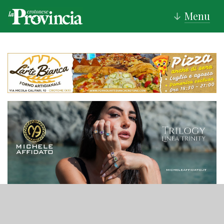
Menu
↓