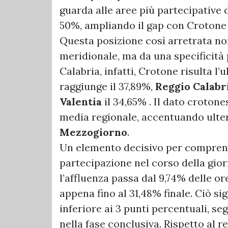
guarda alle aree più partecipative 
50%, ampliando il gap con Crotone f
Questa posizione così arretrata no
meridionale, ma da una specificità 
Calabria, infatti, Crotone risulta l
raggiunge il 37,89%,
Reggio Calabr
Valentia
il 34,65% . Il dato crotone
media regionale, accentuando ulter
Mezzogiorno
.
Un elemento decisivo per comprend
partecipazione nel corso della gior
l’affluenza passa dal 9,74% delle ore
appena fino al 31,48% finale. Ciò si
inferiore ai 3 punti percentuali, s
nella fase conclusiva. Rispetto al re