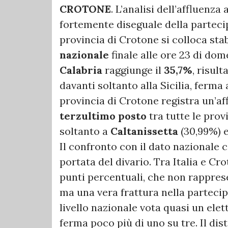
CROTONE
. L’analisi dell’affluenz
fortemente diseguale della partecipa
provincia di Crotone si colloca stab
nazionale
finale alle ore 23 di dom
Calabria
raggiunge il
35,7%
, risul
davanti soltanto alla Sicilia, ferma 
provincia di Crotone registra un’aff
terzultimo posto
tra tutte le prov
soltanto a
Caltanissetta
(30,99%) 
Il confronto con il dato nazionale
portata del divario. Tra Italia e Cro
punti percentuali, che non rapprese
ma una vera frattura nella partecip
livello nazionale vota quasi un elet
ferma poco più di uno su tre. Il dis