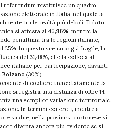
a al referendum restituisce un quadro
zione elettorale in Italia, nel quale la
ilmente tra le realtà più deboli. Il
dato
enica si attesta al
45,96%
, mentre la
tando penultima tra le regioni italiane,
al 35%. In questo scenario già fragile, la
luenza del 31,48%, che la colloca al
ince italiane per partecipazione, davanti
e
Bolzano
(30%).
 consente di cogliere immediatamente la
tone si registra una distanza di oltre 14
nta una semplice variazione territoriale,
azione. In termini concreti, mentre a
tore su due, nella provincia crotonese si
tacco diventa ancora più evidente se si