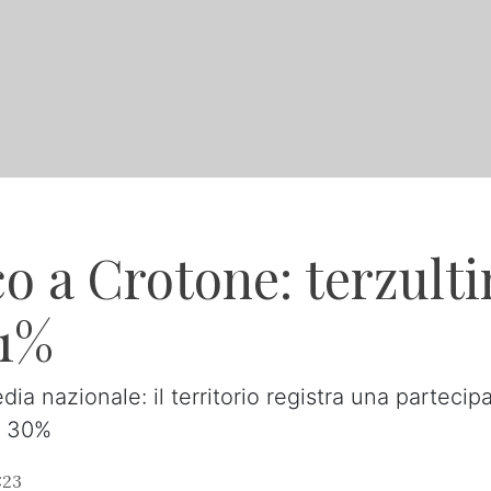
o a Crotone: terzultim
31%
edia nazionale: il territorio registra una parteci
l 30%
:23