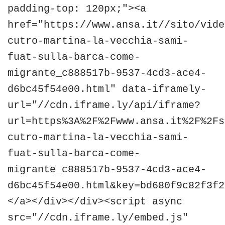
padding-top: 120px;"><a
href="https://www.ansa.it//sito/vide
cutro-martina-la-vecchia-sami-
fuat-sulla-barca-come-
migrante_c888517b-9537-4cd3-ace4-
d6bc45f54e00.html" data-iframely-
url="//cdn.iframe.ly/api/iframe?
url=https%3A%2F%2Fwww.ansa.it%2F%2Fs
cutro-martina-la-vecchia-sami-
fuat-sulla-barca-come-
migrante_c888517b-9537-4cd3-ace4-
d6bc45f54e00.html&key=bd680f9c82f3f2
</a></div></div><script async
src="//cdn.iframe.ly/embed.js"