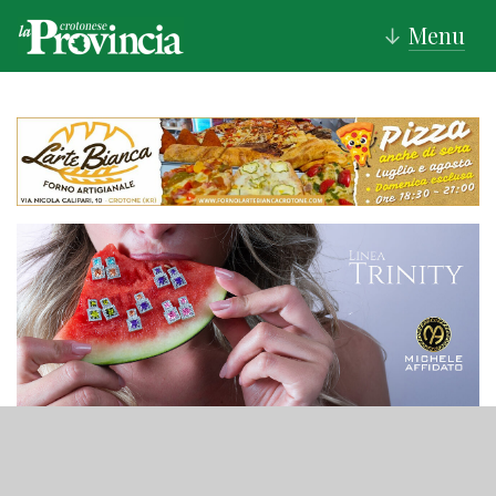
Menu
↓