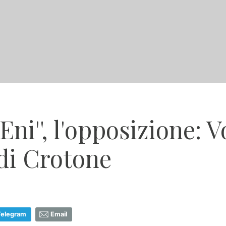
Eni'', l'opposizione: 
 di Crotone
Telegram
Email