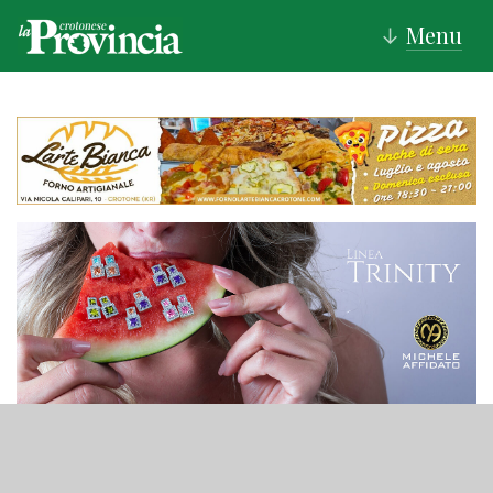
Menu
↓