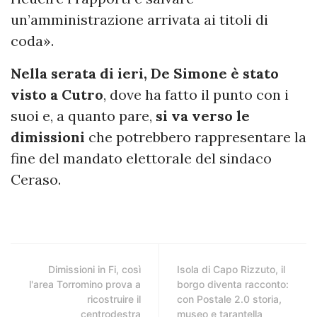
un’amministrazione arrivata ai titoli di
coda».
Nella serata di ieri, De Simone è stato
visto a Cutro
, dove ha fatto il punto con i
suoi e, a quanto pare,
si va verso le
dimissioni
che potrebbero rappresentare la
fine del mandato elettorale del sindaco
Ceraso.
Dimissioni in Fi, così
Isola di Capo Rizzuto, il
l'area Torromino prova a
borgo diventa racconto:
ricostruire il
con Postale 2.0 storia,
centrodestra
museo e tarantella