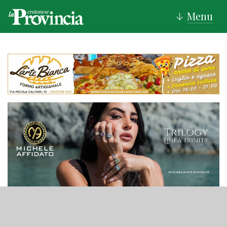
Menu
↓