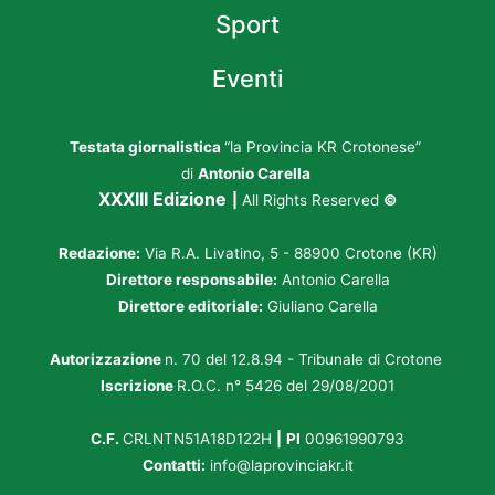
Sport
Eventi
Testata giornalistica
“la Provincia KR Crotonese”
di
Antonio Carella
XXXIII Edizione
|
All Rights Reserved
©
Redazione:
Via R.A. Livatino, 5 - 88900 Crotone (KR)
Direttore responsabile:
Antonio Carella
Direttore editoriale:
Giuliano Carella
Autorizzazione
n. 70 del 12.8.94 - Tribunale di Crotone
Iscrizione
R.O.C. n° 5426 del 29/08/2001
C.F.
CRLNTN51A18D122H
|
PI
00961990793
Contatti:
info@laprovinciakr.it