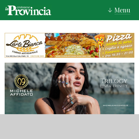
Menu
↓